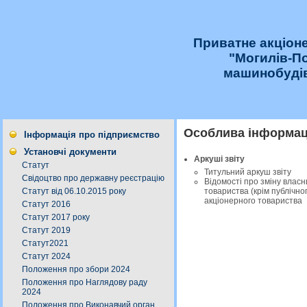
Приватне акціон
"Могилів-П
машинобудів
Особлива інформаці
Інформація про підприємство
Установчі документи
Аркуші звіту
Статут
Титульний аркуш звіту
Свідоцтво про державну реєстрацію
Відомості про зміну власни
товариства (крім публічног
Статут від 06.10.2015 року
акціонерного товариства
Статут 2016
Статут 2017 року
Статут 2019
Статут2021
Статут 2024
Положення про збори 2024
Положення про Наглядову раду
2024
Положення про Виконавчий орган