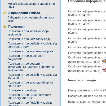
Особлива інформація
Кодекс корпоративного управління
2024
Особлива інформація про н
Акціонерний капітал
підпис
) (
підпис
)
Свідоцтво про реєстрацію випуску
Особлива інформація про н
акцій
підпис
) (
підпис
)
Положення
Особлива інформація прозмі
Положення про загальні збори
підпис
)
акціонерів
Особлива інформація про зм
Положення про наглядову раду
підпис
)
Положення про ревізійну комісію від
29.04.2011 року
Особлива інформація про зм
Положення про виконавчий орган
Особлива інформація про з
Положення про зберігання
Особлива інформація про по
документів
(розміщено 22.04.2025)
Положення про розкриття
Особлива інформація про по
інформації та надання інформації
акціонерам
(розміщено 22.04.2025)
Положення про ревізійну комісію від
15.04.2016
Інша інформація
Положення про виконавчий орган
2017 року
Положення про збори
Повідомлення про збори 29
Положення про Наглядову раду
Повідомлення про збори 29
2017 року 2016 рік
Бюлетень для голосування 
Положення про Ревізійну комісію