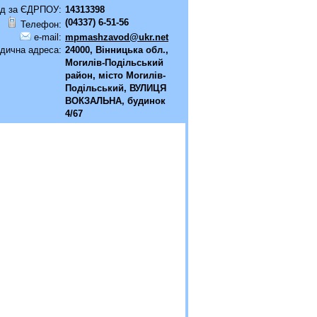
д за ЄДРПОУ:
14313398
(04337) 6-51-56
Телефон:
e-mail:
mpmashzavod@ukr.net
дична адреса:
24000, Вінницька обл.,
Могилів-Подільський
район, місто Могилів-
Подільський, ВУЛИЦЯ
ВОКЗАЛЬНА, будинок
4/67