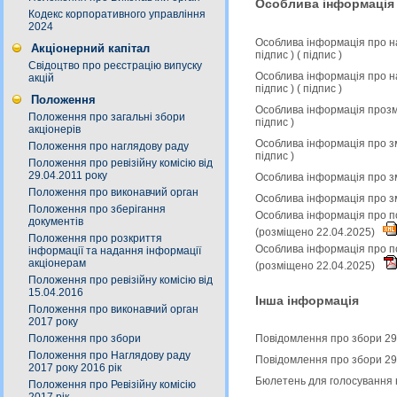
Особлива інформація
Кодекс корпоративного управління
2024
Особлива інформація про н
Акціонерний капітал
підпис
) (
підпис
)
Свідоцтво про реєстрацію випуску
Особлива інформація про н
акцій
підпис
) (
підпис
)
Положення
Особлива інформація прозмі
Положення про загальні збори
підпис
)
акціонерів
Особлива інформація про зм
Положення про наглядову раду
підпис
)
Положення про ревізійну комісію від
29.04.2011 року
Особлива інформація про зм
Положення про виконавчий орган
Особлива інформація про з
Положення про зберігання
Особлива інформація про по
документів
(розміщено 22.04.2025)
Положення про розкриття
Особлива інформація про по
інформації та надання інформації
акціонерам
(розміщено 22.04.2025)
Положення про ревізійну комісію від
15.04.2016
Інша інформація
Положення про виконавчий орган
2017 року
Положення про збори
Повідомлення про збори 29
Положення про Наглядову раду
Повідомлення про збори 29
2017 року 2016 рік
Бюлетень для голосування 
Положення про Ревізійну комісію