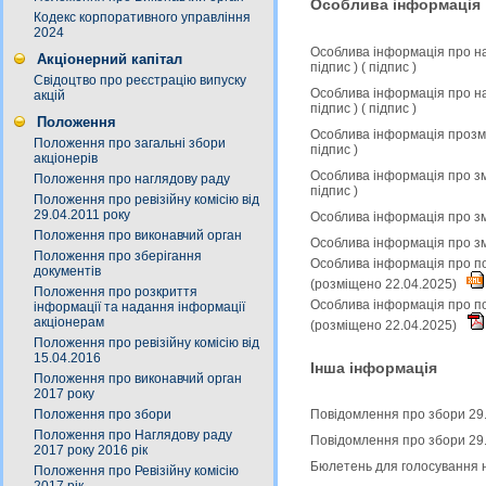
Особлива інформація
Кодекс корпоративного управління
2024
Особлива інформація про на
Акціонерний капітал
підпис
) (
підпис
)
Свідоцтво про реєстрацію випуску
Особлива інформація про на
акцій
підпис
) (
підпис
)
Положення
Особлива інформація прозмі
Положення про загальні збори
підпис
)
акціонерів
Особлива інформація про зм
Положення про наглядову раду
підпис
)
Положення про ревізійну комісію від
29.04.2011 року
Особлива інформація про зм
Положення про виконавчий орган
Особлива інформація про зм
Положення про зберігання
Особлива інформація про по
документів
(розміщено 22.04.2025)
Положення про розкриття
Особлива інформація про по
інформації та надання інформації
акціонерам
(розміщено 22.04.2025)
Положення про ревізійну комісію від
15.04.2016
Інша інформація
Положення про виконавчий орган
2017 року
Положення про збори
Повідомлення про збори 29
Положення про Наглядову раду
Повідомлення про збори 29
2017 року 2016 рік
Бюлетень для голосування н
Положення про Ревізійну комісію