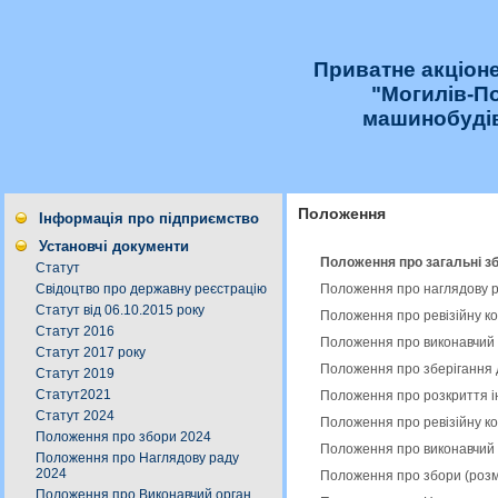
Приватне акціон
"Могилів-П
машинобудів
Положення
Інформація про підприємство
Установчі документи
Положення про загальні зб
Статут
Положення про наглядову р
Свідоцтво про державну реєстрацію
Статут від 06.10.2015 року
Положення про ревізійну ко
Статут 2016
Положення про виконавчий 
Статут 2017 року
Положення про зберігання 
Статут 2019
Статут2021
Положення про розкриття і
Статут 2024
Положення про ревізійну ко
Положення про збори 2024
Положення про виконавчий 
Положення про Наглядову раду
2024
Положення про збори (розм
Положення про Виконавчий орган