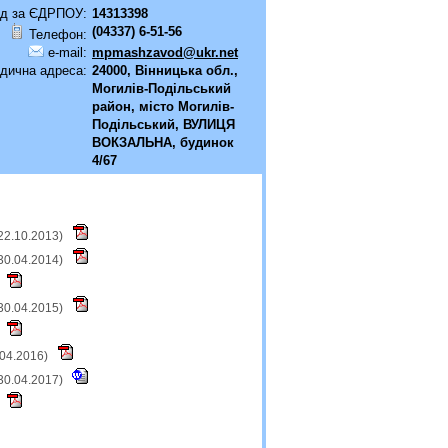
д за ЄДРПОУ:
14313398
(04337) 6-51-56
Телефон:
e-mail:
mpmashzavod@ukr.net
дична адреса:
24000, Вінницька обл.,
Могилів-Подільський
район, місто Могилів-
Подільський, ВУЛИЦЯ
ВОКЗАЛЬНА, будинок
4/67
22.10.2013)
30.04.2014)
30.04.2015)
.04.2016)
30.04.2017)