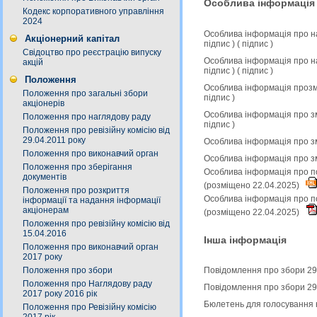
Особлива інформація
Кодекс корпоративного управління
2024
Особлива інформація про н
Акціонерний капітал
підпис
) (
підпис
)
Свідоцтво про реєстрацію випуску
Особлива інформація про н
акцій
підпис
) (
підпис
)
Положення
Особлива інформація прозмі
Положення про загальні збори
підпис
)
акціонерів
Особлива інформація про зм
Положення про наглядову раду
підпис
)
Положення про ревізійну комісію від
29.04.2011 року
Особлива інформація про зм
Положення про виконавчий орган
Особлива інформація про з
Положення про зберігання
Особлива інформація про по
документів
(розміщено 22.04.2025)
Положення про розкриття
Особлива інформація про по
інформації та надання інформації
акціонерам
(розміщено 22.04.2025)
Положення про ревізійну комісію від
15.04.2016
Інша інформація
Положення про виконавчий орган
2017 року
Положення про збори
Повідомлення про збори 29
Положення про Наглядову раду
Повідомлення про збори 29
2017 року 2016 рік
Бюлетень для голосування 
Положення про Ревізійну комісію