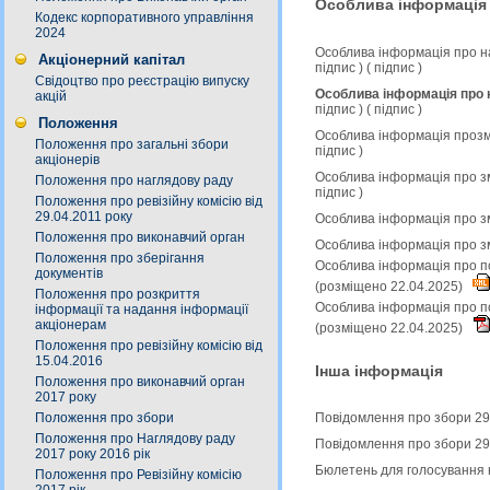
Особлива інформація
Кодекс корпоративного управління
2024
Особлива інформація про н
Акціонерний капітал
підпис
) (
підпис
)
Свідоцтво про реєстрацію випуску
Особлива інформація про н
акцій
підпис
) (
підпис
)
Положення
Особлива інформація прозмі
Положення про загальні збори
підпис
)
акціонерів
Особлива інформація про зм
Положення про наглядову раду
підпис
)
Положення про ревізійну комісію від
29.04.2011 року
Особлива інформація про зм
Положення про виконавчий орган
Особлива інформація про з
Положення про зберігання
Особлива інформація про по
документів
(розміщено 22.04.2025)
Положення про розкриття
Особлива інформація про по
інформації та надання інформації
акціонерам
(розміщено 22.04.2025)
Положення про ревізійну комісію від
15.04.2016
Інша інформація
Положення про виконавчий орган
2017 року
Положення про збори
Повідомлення про збори 29
Положення про Наглядову раду
Повідомлення про збори 29
2017 року 2016 рік
Бюлетень для голосування 
Положення про Ревізійну комісію