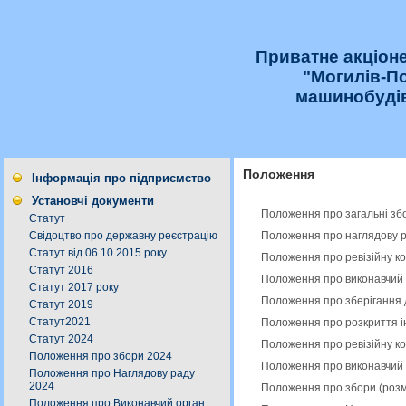
Приватне акціон
"Могилів-П
машинобудів
Положення
Інформація про підприємство
Установчі документи
Положення про загальні збо
Статут
Положення про наглядову р
Свідоцтво про державну реєстрацію
Статут від 06.10.2015 року
Положення про ревізійну ко
Статут 2016
Положення про виконавчий 
Статут 2017 року
Положення про зберігання 
Статут 2019
Статут2021
Положення про розкриття і
Статут 2024
Положення про ревізійну ко
Положення про збори 2024
Положення про виконавчий 
Положення про Наглядову раду
2024
Положення про збори (розм
Положення про Виконавчий орган