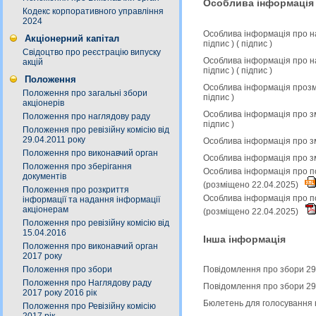
Особлива інформація
Кодекс корпоративного управління
2024
Особлива інформація про н
Акціонерний капітал
підпис
) (
підпис
)
Свідоцтво про реєстрацію випуску
Особлива інформація про н
акцій
підпис
) (
підпис
)
Положення
Особлива інформація прозмі
Положення про загальні збори
підпис
)
акціонерів
Особлива інформація про зм
Положення про наглядову раду
підпис
)
Положення про ревізійну комісію від
29.04.2011 року
Особлива інформація про зм
Положення про виконавчий орган
Особлива інформація про з
Положення про зберігання
Особлива інформація про по
документів
(розміщено 22.04.2025)
Положення про розкриття
Особлива інформація про по
інформації та надання інформації
акціонерам
(розміщено 22.04.2025)
Положення про ревізійну комісію від
15.04.2016
Інша інформація
Положення про виконавчий орган
2017 року
Положення про збори
Повідомлення про збори 29
Положення про Наглядову раду
Повідомлення про збори 29
2017 року 2016 рік
Бюлетень для голосування 
Положення про Ревізійну комісію