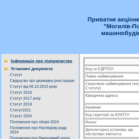
Приватне акціон
"Могилів-П
машинобудів
Інформація про підприємство
Установчі документи
Код за ЄДРПОУ:
Статут
Повне найменування:
Свідоцтво про державну реєстрацію
Скорочене найменування (згі
Статут від 06.10.2015 року
Статуту):
Статут 2016
Юридична адреса:
Статут 2017 року
Статут 2019
Керівник:
Статут2021
Код території за КОАТУУ:
Статут 2024
Положення про збори 2024
Регіон:
Положення про Наглядову раду
Депозитарна установа, що
2024
обслуговує емітента:
Положення про Виконавчий орган